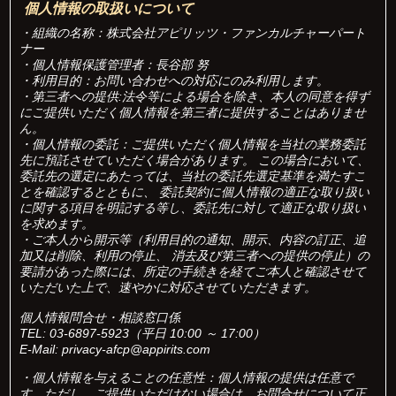
個人情報の取扱いについて
・組織の名称：株式会社アピリッツ・ファンカルチャーパート
ナー
・個人情報保護管理者：長谷部 努
・利用目的：お問い合わせへの対応にのみ利用します。
・第三者への提供:法令等による場合を除き、本人の同意を得ず
にご提供いただく個人情報を第三者に提供することはありませ
ん。
・個人情報の委託：ご提供いただく個人情報を当社の業務委託
先に預託させていただく場合があります。 この場合において、
委託先の選定にあたっては、当社の委託先選定基準を満たすこ
とを確認するとともに、 委託契約に個人情報の適正な取り扱い
に関する項目を明記する等し、委託先に対して適正な取り扱い
を求めます。
・ご本人から開示等（利用目的の通知、開示、内容の訂正、追
加又は削除、利用の停止、 消去及び第三者への提供の停止）の
要請があった際には、所定の手続きを経てご本人と確認させて
いただいた上で、速やかに対応させていただきます。
個人情報問合せ・相談窓口係
TEL: 03-6897-5923（平日 10:00 ～ 17:00）
E-Mail: privacy-afcp@appirits.com
・個人情報を与えることの任意性：個人情報の提供は任意で
す。ただし、ご提供いただけない場合は、お問合せについて正