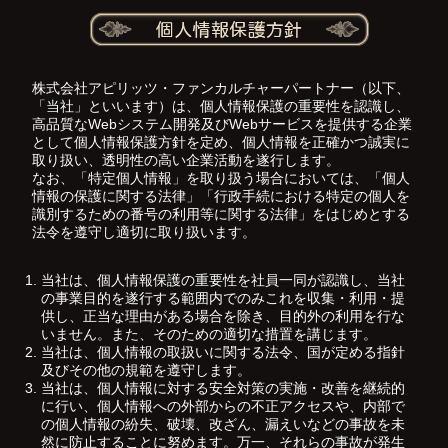
株式会社アピリッツ・ファンカルチャーパートナー（以下、
「当社」といいます）は、個人情報保護の重要性を認識し、
高品質なWebシステム開発及びWebサービスを提供する企業
として個人情報保護方針を定め、個人情報を正確かつ誠実に
取り扱い、透明性の高い企業活動を遂行します。
なお、「特定個人情報」を取り扱う場合においては、「個人
情報の保護に関する法律」「行政手続における特定の個人を
識別するための番号の利用等に関する法律」をはじめとする
法令を遵守し適切に取り扱います。
当社は、個人情報保護の重要性を社員一同が認識し、当社
の事業目的を遂行する範囲内でのみこれを収集・利用・提
供し、正当な理由がある場合を除き、目的外の利用を行な
いません。また、そのための適切な措置を講じます。
当社は、個人情報の取扱いに関する法令、国が定める指針
及びその他の規範を遵守します。
当社は、個人情報に対する安全対策の実施・改善を継続的
に行い、個人情報への外部からの不正アクセスや、内部で
の個人情報の紛失、破壊、改ざん、漏えいなどの事故を未
然に防止することに努めます。万一、それらの事故が発生