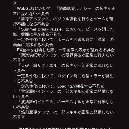
合
・WebGL版において、「旅商凱旋ラナシー」の音声が正
常に流れない不具合
・「勝導アルファス」のソウル強化を行うとゲームが進
行不能になる不具合
・「Summer Break Puzzle」において、ピースを消した
際、盤面に星が残る不具合
・一定条件化において、ホーム画面選択時に「温泉」の
画面に遷移する不具合
・EX魔神を召喚した際、一部画像の表示が乱れる不具合
・「憩楽供眠サブノック」の限界突破が正常に行えない
不具合
・「天破干城サタナエル」の音声が一部正常に流れない
不具合
・一定条件化において、ログイン時に通信エラーが発生
する不具合
・一定条件化において、Loadingが頻発する不具合
・「雷霆覇姫インドラ」の一部スキルが正常に発動しな
い不具合
・「波濤舞幻ビヒモス」の一部スキルが正常に発動しな
い不具合
・「焔刻魔導クロウ」の一部スキルが正常に発動しない
不具合