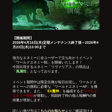
【開催期間】
2026年4月16日(木)定期メンテナンス終了後～2026年4
月23日(木)13:00まで
強力なエネミーに全ユーザーで立ち向かうイベント
「ワールドエネミー戦」を開催いたします！
今回出現するエネミー「リヴァリアス」の弱点は、
「
風属性
」となっております。
イベント期間中は限定任務が毎日出現し、ワールドエ
ネミーへの挑戦に必要な「ワールドエネミーAP」を獲
得できます。また、「
EX魔神
」を編成すると
ワールド
エネミー特効
が発動し、戦闘終了時の個人報酬Ptの獲
得量が増加します。
詳しい遊び方は
こちらのお知らせ
よりご確認頂けま