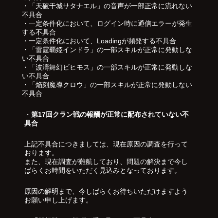
・「天破干城サタナエル」の音声が一部正常に流れない
不具合
・一定条件化において、ログイン時に通信エラーが発生
する不具合
・一定条件化において、Loadingが頻発する不具合
・「雷霆覇姫インドラ」の一部スキルが正常に発動しな
い不具合
・「波濤舞幻ビヒモス」の一部スキルが正常に発動しな
い不具合
・「焔刻魔導クロウ」の一部スキルが正常に発動しない
不具合
・
第17回クラン戦の報酬が正常に配布されていない不
具合
上記不具合につきましては、現在原因の調査を行って
おります。
また、現在調査が難航しており、問題の解決まで今し
ばらくお時間をいただく見込みとなっております。
原因の解明まで、今しばらくお待ちいただけますよう
お願い申し上げます。