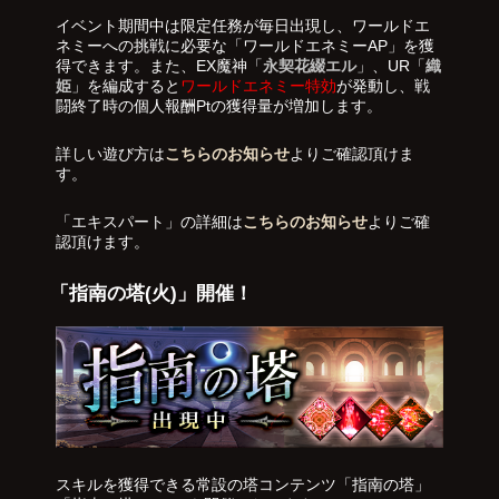
イベント期間中は限定任務が毎日出現し、ワールドエ
ネミーへの挑戦に必要な「ワールドエネミーAP」を獲
得できます。また、EX魔神「
永契花綴エル
」、UR「
織
姫
」を編成すると
ワールドエネミー特効
が発動し、戦
闘終了時の個人報酬Ptの獲得量が増加します。
詳しい遊び方は
こちらのお知らせ
よりご確認頂けま
す。
「エキスパート」の詳細は
こちらのお知らせ
よりご確
認頂けます。
「指南の塔(火)」開催！
スキルを獲得できる常設の塔コンテンツ「指南の塔」