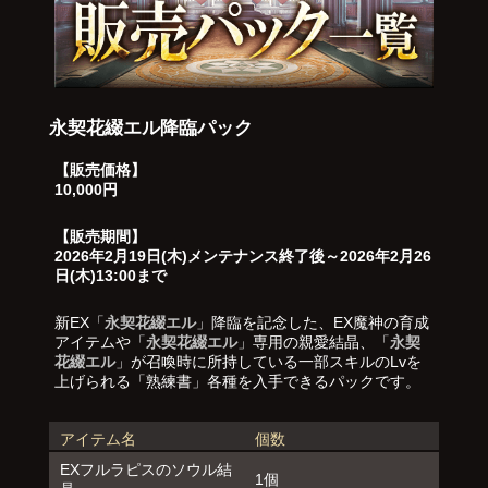
永契花綴エル降臨パック
【販売価格】
10,000円
【販売期間】
2026年2月19日(木)メンテナンス終了後～2026年2月26
日(木)13:00まで
新EX「
永契花綴エル
」降臨を記念した、EX魔神の育成
アイテムや「
永契花綴エル
」専用の親愛結晶、「
永契
花綴エル
」が召喚時に所持している一部スキルのLvを
上げられる「熟練書」各種を入手できるパックです。
アイテム名
個数
EXフルラピスのソウル結
1個