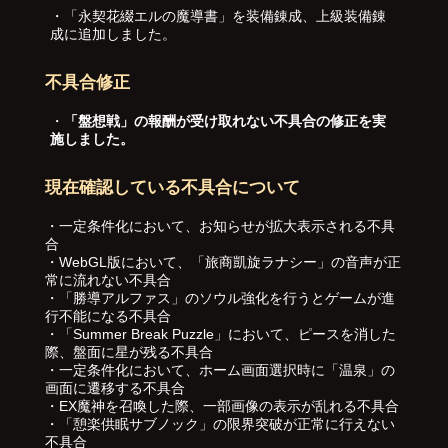
・「永契花綴エルの魔導書」を装備錬成、上級装備錬
成に追加しました。
不具合修正
・
「盤想戦」の報酬が受け取れない不具合の修正を実
施しました。
現在確認している不具合について
・一定条件化において、お知らせが拡大表示される不具
合
・WebGL版において、「旅商凱旋ラナシー」の音声が正
常に流れない不具合
・「勝導アルファス」のソウル強化を行うとゲームが進
行不能になる不具合
・「Summer Break Puzzle」において、ピースを消した
際、盤面に星が残る不具合
・一定条件化において、ホーム画面選択時に「温泉」の
画面に遷移する不具合
・EX魔神を召喚した際、一部画像の表示が乱れる不具合
・「憩楽供眠サブノック」の限界突破が正常に行えない
不具合