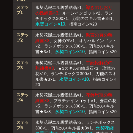
ステッ
導きのしおり
永契花綴エル親愛結晶×1、
プ1
の熟練書×3
、ルーンインゴット×2、ラン
チボックス300×1、万能のスキル書★3×1、
永契コイン×10
、指南コイン×20
ステッ
助言の頁の熟
永契花綴エル親愛結晶×1、
プ2
練書×3
、女神の雫×1、オリハルインゴット
×2、ランチボックス300×1、万能のスキル
永契コイン×10
書★3×1、
、指南コイン×20
ステッ
古記憶解読の
永契花綴エル親愛結晶×1、
プ3
熟練書×3
、★3スキルの錬成石×3、瑠璃の
花×10、ランチボックス300×1、万能のスキ
永契コイン×10
ル書★3×1、
、指南コイン×
20
ステッ
花飾恩寵の熟
永契花綴エル親愛結晶×1、
プ4
練書×3
、プラチナインゴット×1、蒼星の花
×5、ランチボックス300×1、万能のスキル
永契コイン×10
書★3×3、
、指南コイン×20
ステッ
永契花綴エル親愛結晶×2、ランチボックス
プ5
永契花綴
300×1、万能のスキル書★3×1、