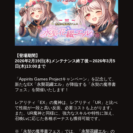
【登場期間】
2026年2月19日(木)メンテナンス終了後～2026年3月5
日(木)13:00まで
「Appirits Games Projectキャンペーン」を記念して、
新たなEX「
永契花綴エル
」が降臨する「永契の魔導書
フェス」を開催いたします！
レアリティ「EX」の魔神は、レアリティ「UR」と比べ
て性能が一段と高い反面、必要コストも上がります。
また、UR魔神と同様に、強力なスキルや特性に加え、
召喚Lvに応じた各種ボーナスも獲得可能です。
※「永契の魔導書フェス」では、「
永契花綴エル
」の