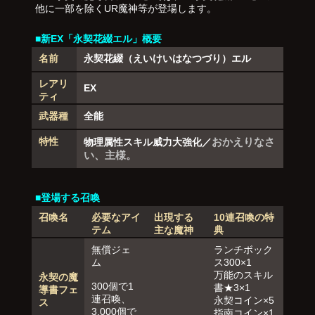
他に一部を除くUR魔神等が登場します。
■新EX「永契花綴エル」概要
名前
永契花綴（えいけいはなつづり）エル
レアリ
EX
ティ
武器種
全能
特性
おかえりなさ
物理属性スキル威力大強化／
い、主様。
■登場する召喚
召喚名
必要なアイ
出現する
10連召喚の特
テム
主な魔神
典
無償ジェ
ランチボック
ム
ス300×1
万能のスキル
永契の魔
300個で1
書★3×1
導書フェ
連召喚、
永契コイン×5
ス
3,000個で
指南コイン×1