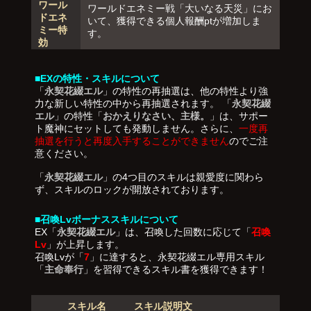
ワール
ワールドエネミー戦「大いなる天災」にお
ドエネ
いて、獲得できる個人報酬ptが増加しま
ミー特
す。
効
■EXの特性・スキルについて
「
永契花綴エル
」の特性の再抽選は、他の特性より強
力な新しい特性の中から再抽選されます。 「
永契花綴
エル
」の特性「
おかえりなさい、主様。
」は、サポー
ト魔神にセットしても発動しません。さらに、
一度再
抽選を行うと再度入手することができません
のでご注
意ください。
「
永契花綴エル
」の4つ目のスキルは親愛度に関わら
ず、スキルのロックが開放されております。
■召喚Lvボーナススキルについて
EX「
永契花綴エル
」は、召喚した回数に応じて「
召喚
Lv
」が上昇します。
召喚Lvが「
7
」に達すると、永契花綴エル専用スキル
「
主命奉行
」を習得できるスキル書を獲得できます！
スキル名
スキル説明文