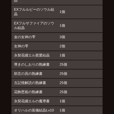
晶
EXフルルビーのソウル結
1個
晶
EXフルサファイアのソウ
1個
ル結晶
金の女神の雫
3個
女神の雫
2個
永契花綴エル親愛結晶
1個
導きのしおりの熟練書
25個
助言の頁の熟練書
25個
古記憶解読の熟練書
25個
花飾恩寵の熟練書
25個
永契花綴エルの魔導書
1個
オリハルの装備結晶Lv10
1個