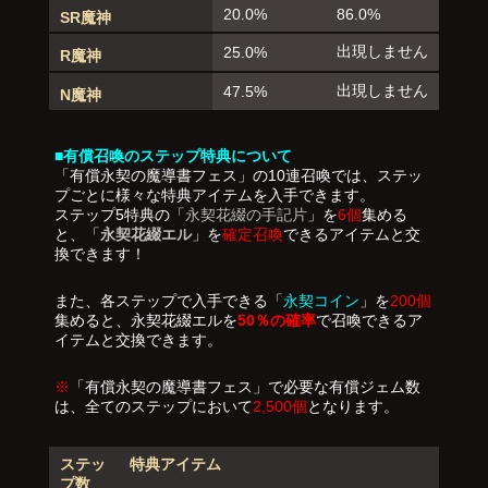
20.0%
86.0%
SR魔神
出現しません
25.0%
R魔神
出現しません
47.5%
N魔神
■有償召喚のステップ特典について
「有償永契の魔導書フェス」の10連召喚では、ステッ
プごとに様々な特典アイテムを入手できます。
ステップ5特典の「
永契花綴の手記片
」を
6個
集める
と、「
永契花綴エル
」を
確定召喚
できるアイテムと交
換できます！
また、各ステップで入手できる「
永契コイン
」を
200個
集めると、永契花綴エルを
50％の確率
で召喚できるア
イテムと交換できます。
※
「有償永契の魔導書フェス」で必要な有償ジェム数
は、全てのステップにおいて
2,500個
となります。
ステッ
特典アイテム
プ数