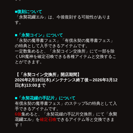
■復刻について
「
永契花綴エル
」は、今後復刻する可能性がありま
す。
■「永契コイン」について
「永契の魔導書フェス」「有償永契の魔導書フェス」
の特典として入手できるアイテムです。
一定数集めると、「永契コイン交換所」にて一部を除
くUR魔神を確定召喚できる各種アイテムと交換するこ
とができます。
【「永契コイン交換所」開店期間】
2026年2月19日(木)メンテナンス終了後～2026年3月12
日(木)13:00まで
■「永契花綴の手記片」について
有償永契の魔導書フェス」のステップ5の特典として入
手できるアイテムです。
6個
集めると、「永契花綴の手記片交換所」にて「
永契
花綴エル
」を
確定召喚
できるアイテム等と交換できま
す！