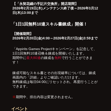
【「永契花綴の手記片交換所」開店期間】
2026年2月19日(木)メンテナンス終了後～2026年3月12
日(木)13:00まで
「1日1回無料10連スキル書錬成」開催！
【開催期間】
2026年2月20日(金)4:00～2026年2月27日(金)3:59まで
「Appirits Games Projectキャンペーン」を記念して、
1日1回無料10連召喚＆錬成を開催いたします。
期間中に
最大80連
の錬成を
無料
で行うことができま
す！
錬成可能なスキル書とその出現確率については、錬成
画面内の「詳細」よりご確認いただけます。
無料錬成は毎日04:00にリセットされ、再度行うことが
できます。
※
期間中、排出内容は変更されません。
イベント