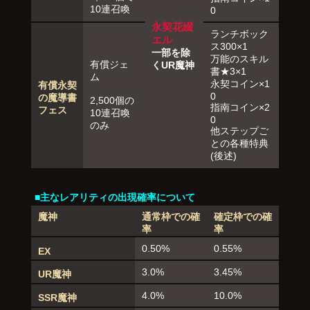
10連召喚
0
永契花綴
ランチボック
エル
ス300×1
一部を除
万能のスキル
有償ジェ
くUR魔神
書★3×1
ム
永契コイン×1
有償永契
0
の魔導書
2,500個の
指南コイン×2
フェス
10連召喚
0
のみ
他ステップご
との各種特典
(後述)
■主なレアリティの出現確率について
魔神
通常枠での確
確定枠での確
率
率
0.50%
0.55%
EX
3.0%
3.45%
UR魔神
4.0%
10.0%
SSR魔神