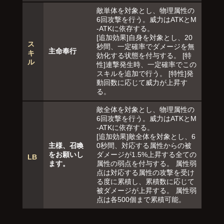
敵単体を対象とし、物理属性の
6回攻撃を行う。威力はATKとM
-ATKに依存する。
[追加効果]自身を対象とし、20
ス
秒間、一定確率でダメージを無
主命奉行
キ
効化する状態を付与する。 [特
ル
性]連撃発生時、一定確率でこの
スキルを追加で行う。 [特性]発
動回数に応じて威力が上昇す
る。
敵全体を対象とし、物理属性の
6回攻撃を行う。威力はATKとM
-ATKに依存する。
[追加効果]敵全体を対象とし、6
主様、召喚
0秒間、対応する属性からの被
をお願いし
ダメージが1.5%上昇する全ての
LB
ます。
属性の弱点を付与する。 属性弱
点は対応する属性の攻撃を受け
る度に累積し、累積数に応じて
被ダメージが上昇する。 属性弱
点は各500個まで累積可能。