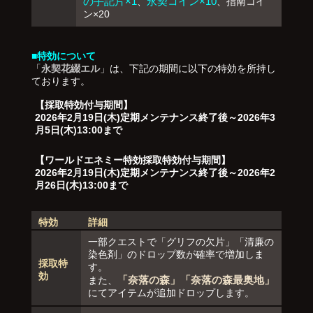
の手記片×1
永契コイン×10
、
、指南コイ
ン×20
■特効について
「
永契花綴エル
」は、下記の期間に以下の特効を所持し
ております。
【採取特効付与期間】
2026年2月19日(木)定期メンテナンス終了後～2026年3
月5日(木)13:00まで
【ワールドエネミー特効採取特効付与期間】
2026年2月19日(木)定期メンテナンス終了後～2026年2
月26日(木)13:00まで
特効
詳細
一部クエストで「グリフの欠片」「清廉の
染色剤」のドロップ数が確率で増加しま
採取特
す。
効
「奈落の森」「奈落の森最奥地」
また、
にてアイテムが追加ドロップします。