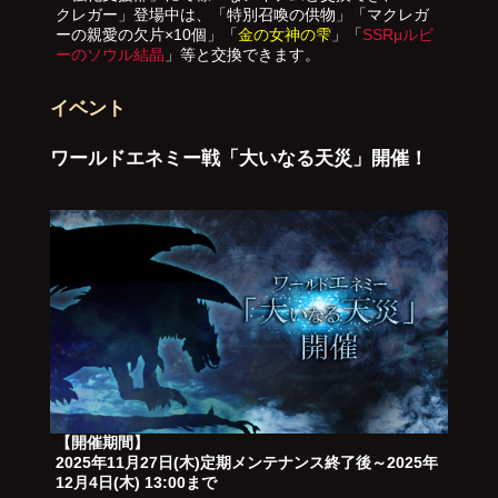
クレガー」登場中は、「特別召喚の供物」「マクレガ
ーの親愛の欠片×10個」「
金の女神の雫
」「
SSRμルビ
ーのソウル結晶
」等と交換できます。
イベント
ワールドエネミー戦「大いなる天災」開催！
【開催期間】
2025年11月27日(木)定期メンテナンス終了後～2025年
12月4日(木) 13:00まで