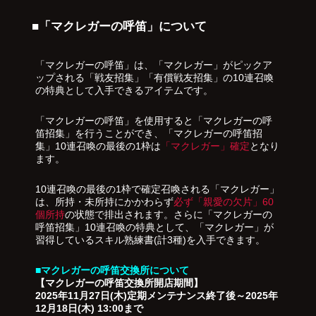
■「マクレガーの呼笛」について
「マクレガーの呼笛」は、「マクレガー」がピックア
ップされる「戦友招集」「有償戦友招集」の10連召喚
の特典として入手できるアイテムです。
「マクレガーの呼笛」を使用すると「マクレガーの呼
笛招集」を行うことができ、「マクレガーの呼笛招
集」10連召喚の最後の1枠は
「マクレガー」確定
となり
ます。
10連召喚の最後の1枠で確定召喚される「マクレガー」
は、所持・未所持にかかわらず
必ず「親愛の欠片」60
個所持
の状態で排出されます。さらに「マクレガーの
呼笛招集」10連召喚の特典として、「マクレガー」が
習得しているスキル熟練書(計3種)を入手できます。
■マクレガーの呼笛交換所について
【マクレガーの呼笛交換所開店期間】
2025年11月27日(木)定期メンテナンス終了後～2025年
12月18日(木) 13:00まで