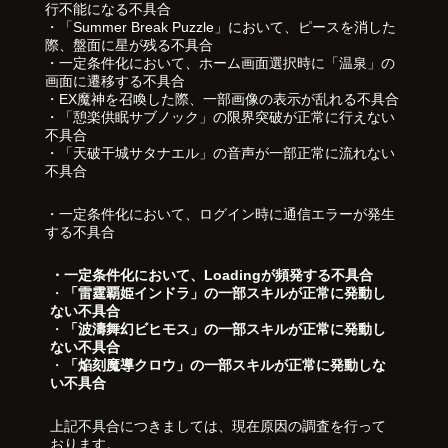
行不能になる不具合
・「Summer Break Puzzle」において、ピースを消した
際、盤面に星が残る不具合
・一定条件化において、ホーム画面選択時に「温泉」の
画面に遷移する不具合
・EX魔神を召喚した際、一部画像の表示が乱れる不具合
・「憩楽供眠サブノック」の限界突破が正常に行えない
不具合
・「天破干城サタナエル」の音声が一部正常に流れない
不具合
・一定条件化において、ログイン時に通信エラーが発生
する不具合
・一定条件化において、Loadingが頻発する不具合
・
「雷霆覇姫インドラ」の一部スキルが正常に発動し
ない不具合
・
「波濤舞幻ビヒモス」の一部スキルが正常に発動し
ない不具合
・
「焔刻魔導クロウ」の一部スキルが正常に発動しな
い不具合
上記不具合につきましては、現在原因の調査を行って
おります。