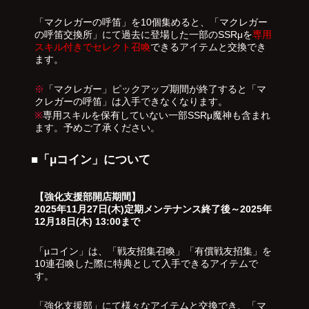
「マクレガーの呼笛」を10個集めると、「マクレガー
の呼笛交換所」にて過去に登場した一部のSSRμを
専用
スキル付きでセレクト召喚
できるアイテムと交換でき
ます。
※
「マクレガー」ピックアップ期間が終了すると「マ
クレガーの呼笛」は入手できなくなります。
※
専用スキルを保有していない一部SSRμ魔神も含まれ
ます。予めご了承ください。
■「μコイン」について
【強化支援部開店期間】
2025年11月27日(木)定期メンテナンス終了後～2025年
12月18日(木) 13:00まで
「µコイン」は、「戦友招集召喚」「有償戦友招集」を
10連召喚した際に特典として入手できるアイテムで
す。
「強化支援部」にて様々なアイテムと交換でき、「マ