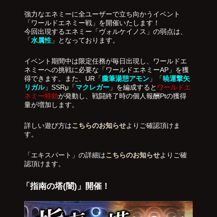
強力なエネミーに全ユーザーで立ち向かうイベント
「ワールドエネミー戦」を開催いたします！
今回出現するエネミー「ヴォルケイノス」の弱点は、
「
水属性
」となっております。
イベント期間中は限定任務が毎日出現し、ワールドエ
ネミーへの挑戦に必要な「ワールドエネミーAP」を獲
得できます。また、UR「
朧筆湯憩アモン
」「
暁運撃矢
リガル
」SSRμ「
マクレガー
」を編成すると
ワールドエ
ネミー特効
が発動し、戦闘終了時の個人報酬Ptの獲得
量が増加します。
詳しい遊び方は
こちらのお知らせ
よりご確認頂けま
す。
「エキスパート」の詳細は
こちらのお知らせ
よりご確
認頂けます。
「指南の塔(闇)」開催！