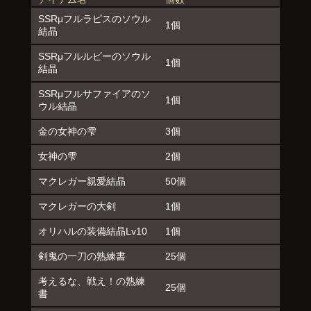
SSRμフルラピスのソウル
1個
結晶
SSRμフルルビーのソウル
1個
結晶
SSRμフルサファイアのソ
1個
ウル結晶
金の女神の雫
3個
女神の雫
2個
マクレガー親愛結晶
50個
マクレガーの大剣
1個
オリハルの装備結晶Lv10
1個
剣鬼の一刀の熟練書
25個
考えるな、戦え！の熟練
25個
書