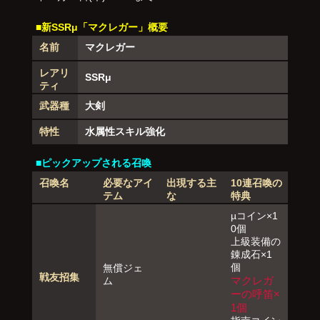
■新SSRμ「マクレガー」概要
名前
マクレガー
レアリ
SSRμ
ティ
武器種
大剣
特性
水属性スキル強化
■ピックアップされる召喚
召喚名
必要なアイ
出現する主
10連召喚の
テム
な
特典
µコイン×1
0個
上級装備の
錬成石×1
個
無償ジェ
戦友招集
マクレガ
ム
ーの呼笛×
1個