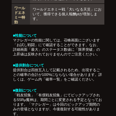
ワール
ワールドエネミー戦「大いなる天災」にお
ドエネ
いて、獲得できる個人報酬ptが増加しま
ミー特
す。
効
■性能について
マクレガーの性能に関しては、召喚画面にございます
「お試し戦闘」にて確認することができます。なお、
詳細画面「最大」のステータス数値に「限界突破」の
上昇値は反映されておりませんのでご注意ください。
■提供割合について
提供割合は四捨五入して記載されるため、出現するご
との確率の合計が100%にならない場合があります。詳
しくは、ゲーム内「確率一覧」をご確認ください。
■復刻について
「戦友招集」「有償戦友招集」にてピックアップされ
るSSRμ魔神は、期間ごとに変更される予定となってお
ります。「マクレガー」は今回のピックアップ期間の
みの登場となりますが、今後復刻する可能性がありま
す。