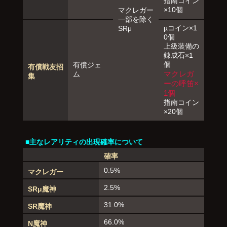
指南コイン
×10個
マクレガー
一部を除く
µコイン×1
SRμ
0個
上級装備の
錬成石×1
個
有償ジェ
有償戦友招
マクレガ
ム
集
ーの呼笛×
1個
指南コイン
×20個
■主なレアリティの出現確率について
確率
0.5%
マクレガー
2.5%
SRμ魔神
31.0%
SR魔神
66.0%
N魔神