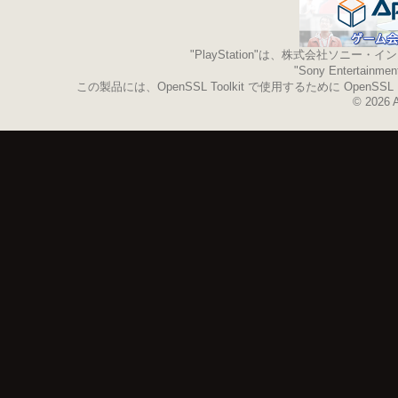
"PlayStation"は、株式会社ソ
"Sony Enterta
この製品には、OpenSSL Toolkit で使用するために OpenS
© 2026 A