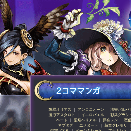
飄翠オリアス
アンコニオーン
清誓バルバ
灑涼アスタロト
イエロパエル
彩栞グラシ
ペート
聖焔ベリアル
夢妄レン
恋
ネプタダ
エメヌート
慈童グレモリ
聖霜バエル
ペーシキレート
アナトレト