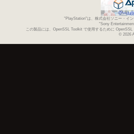
"PlayStation"は、株式会社ソ
"Sony Enterta
この製品には、OpenSSL Toolkit で使用するために OpenS
© 2026 A