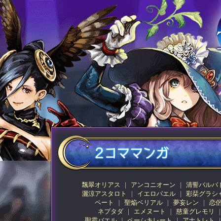
飄翠オリアス
アンコニオーン
清誓バルバ
灑涼アスタロト
イエロパエル
彩栞グラシ
ペート
聖焔ベリアル
夢妄レン
恋
ネプタダ
エメヌート
慈童グレモリ
聖霜バエル
ペーシキレート
アナトレト