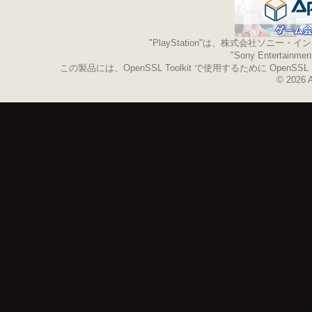
"PlayStation"は、株式会社ソ
"Sony Enterta
この製品には、OpenSSL Toolkit で使用するために OpenS
© 2026 A