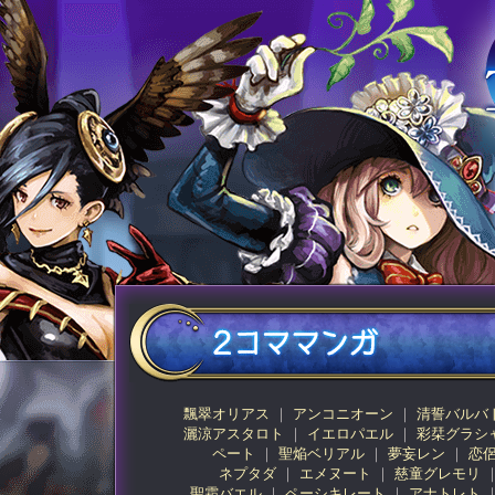
飄翠オリアス
アンコニオーン
清誓バルバ
灑涼アスタロト
イエロパエル
彩栞グラシ
ペート
聖焔ベリアル
夢妄レン
恋
ネプタダ
エメヌート
慈童グレモリ
聖霜バエル
ペーシキレート
アナトレト