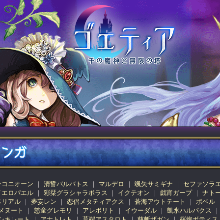
ンコニオーン
清誓バルバトス
マルデロ
颯矢サミギナ
セファソラ
イエロパエル
彩栞グラシャラボラス
イクテオン
戯宵ガープ
ナト
ベリアル
夢妄レン
恋侶メタティアクス
蒼海アウトテート
ボベル
メヌート
慈童グレモリ
アレボリト
イウーダル
凱氷ハルパクス
シキレート
アナトレト
菖端アスタロト
慈斬ザガン
桜絢ボティス