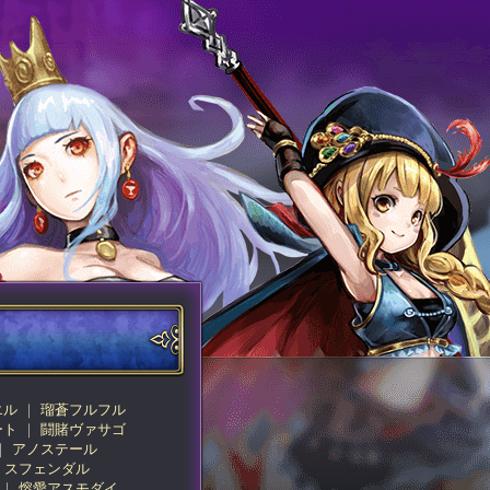
エル
瑠蒼フルフル
ート
闘賭ヴァサゴ
アノステール
スフェンダル
熔愛アスモダイ