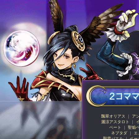
飄翠オリアス
ア
灑涼アスタロト
ペート
聖焔
ネプタダ
エ
聖霜バエル
ペー