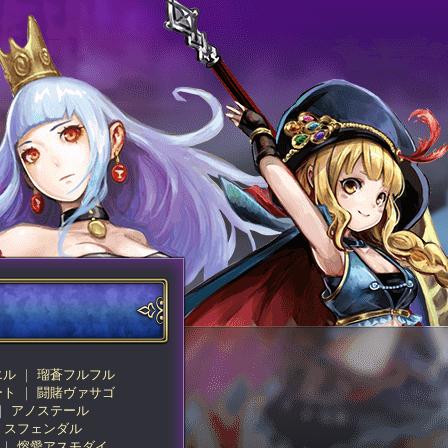
エル
瑠蒼フルフル
ート
闘賭ヴァサゴ
アノステール
スフェンダル
熔愛アスモダイ