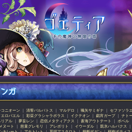
ンコニオーン
清誓バルバトス
マルデロ
颯矢サミギナ
セファソラ
イエロパエル
彩栞グラシャラボラス
イクテオン
戯宵ガープ
ナト
ベリアル
夢妄レン
恋侶メタティアクス
蒼海アウトテート
ボベル
メヌート
慈童グレモリ
アレボリト
イウーダル
凱氷ハルパクス
シキレート
アナトレト
菖端アスタロト
慈斬ザガン
桜絢ボティス