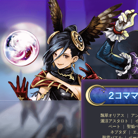
飄翠オリアス
ア
灑涼アスタロト
ペート
聖焔
ネプタダ
エ
聖霜バエル
ペー