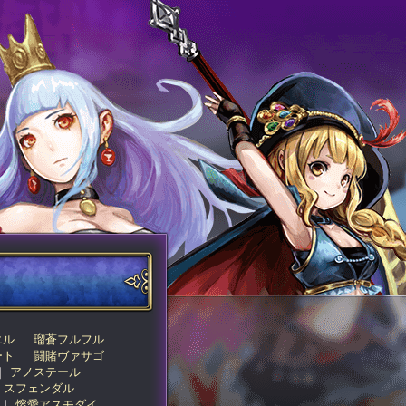
エル
瑠蒼フルフル
ート
闘賭ヴァサゴ
アノステール
スフェンダル
熔愛アスモダイ