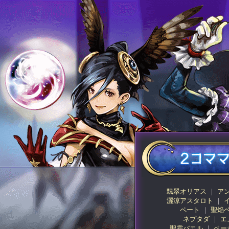
飄翠オリアス
ア
灑涼アスタロト
ペート
聖焔
ネプタダ
エ
聖霜バエル
ペー