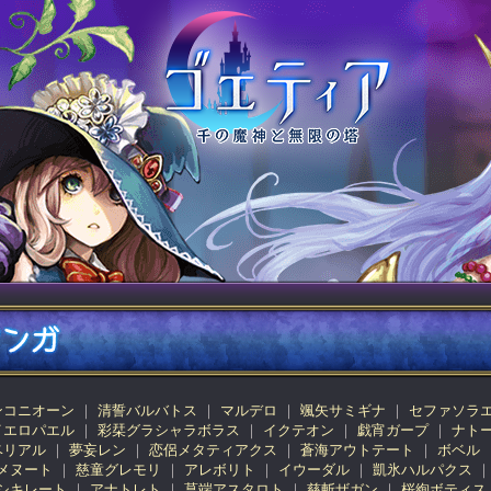
ンコニオーン
清誓バルバトス
マルデロ
颯矢サミギナ
セファソラ
イエロパエル
彩栞グラシャラボラス
イクテオン
戯宵ガープ
ナト
ベリアル
夢妄レン
恋侶メタティアクス
蒼海アウトテート
ボベル
メヌート
慈童グレモリ
アレボリト
イウーダル
凱氷ハルパクス
シキレート
アナトレト
菖端アスタロト
慈斬ザガン
桜絢ボティス