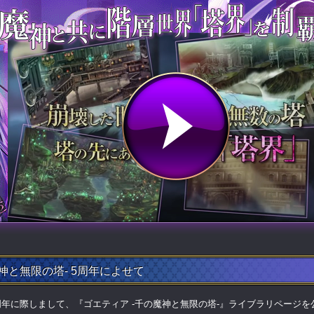
神と無限の塔- 5周年によせて
周年に際しまして、『ゴエティア -千の魔神と無限の塔-』ライブラリページを